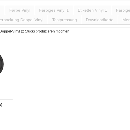
)
Farbe Vinyl
Farbiges Vinyl 1
Etiketten Vinyl 1
Farbige
erpackung Doppel Vinyl
Testpressung
Downloadkarte
Me
e Doppel-Vinyl (2 Stück) produzieren möchten:
k)