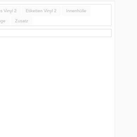
s Vinyl 2
Etiketten Vinyl 2
Innenhülle
nge
Zusatz