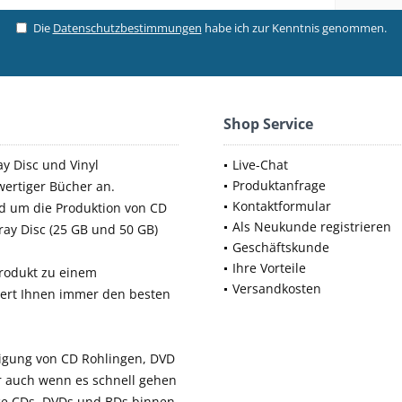
Die
Datenschutzbestimmungen
habe ich zur Kenntnis genommen.
Shop Service
ay Disc und Vinyl
Live-Chat
Produktanfrage
ertiger Bücher an.
Kontaktformular
d um die Produktion von CD
Als Neukunde registrieren
-ray Disc (25 GB und 50 GB)
Geschäftskunde
Ihre Vorteile
produkt zu einem
Versandkosten
iert Ihnen immer den besten
tigung von CD Rohlingen, DVD
er auch wenn es schnell gehen
e CDs, DVDs und BDs binnen